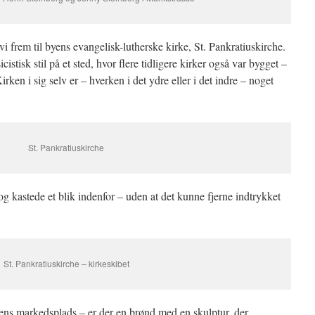
vi frem til byens evangelisk-lutherske kirke, St. Pankratiuskirche.
istisk stil på et sted, hvor flere tidligere kirker også var bygget –
rken i sig selv er – hverken i det ydre eller i det indre – noget
St. Pankratiuskirche
g kastede et blik indenfor – uden at det kunne fjerne indtrykket
St. Pankratiuskirche – kirkeskibet
yens markedsplads – er der en brønd med en skulptur, der