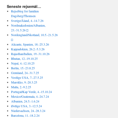
Seneste rejsemål…
Rejseblog for familien
Dagsberg/Thomsen
Sverige/Åland, 4.-14.7.26
Nordmakedonien/Albanien,
23.-31.5.26 □
Nordengland/Skotland, 10.5.-21.5.26
□
Alicante, Spanien, 18.-25.3.26
Kappadokien, 26.2.-5.3.26
Rajasthan/Indien, 19.-31.10.26
Bhutan, 12.-19.10.25
Nepal, 4.-12.10.25
Berlin, 15.-23.8.25
Grønland, 24.-31.7.25
Vestlige USA, 7.-27.5.25
Marokko, 9.-20.3.25
Malta, 2.-9.2.25
Portugal/Kap Verde, 4.-15.10.24
Mexico/Guatemala, 4.-24.7.24
Albanien, 24.5.-1.6.24
Østlige USA, 3.-12.5.24
Niedersachsen, 24.-28.3.24
Barcelona, 11.-18.2.24