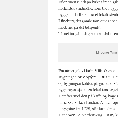
Efter turen rundt på kirkegården gik 
hollandsk vindmølle, som blev bygge
bygget af kalksten fra et lokalt st
Lüneburg det gamle tårn omdannet t
moderne på det tidspunkt.
Tårnet indgår i dag som en del af en
Lindener Turm (
Fra tårnet gik vi forbi Villa Osmer
Bygningen blev opført i 1903 til H
og bygningen kaldes på grund af si
bygningen ejet af en lokal tandlæge
Herefter stod den på kaffe og kage i
lutherske kirke i Linden. Af den opr
tilbygning fra 1728, står kun tårnet
Hannover i 2. Verdenskrig. En ny ki