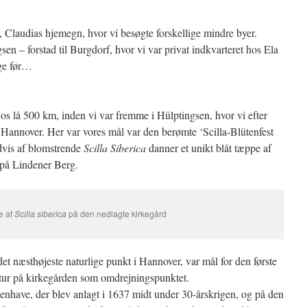
, Claudias hjemegn, hvor vi besøgte forskellige mindre byer.
en – forstad til Burgdorf, hvor vi var privat indkvarteret hos Ela
nge før…
 os lå 500 km, inden vi var fremme i Hülptingsen, hvor vi efter
i Hannover. Her var vores mål var den berømte ‘Scilla-Blütenfest
dvis af blomstrende
Scilla Siberica
danner et unikt blåt tæppe af
 på Lindener Berg.
e af
Scilla siberica
på den nedlagte kirkegård
det næsthøjeste naturlige punkt i Hannover, var mål for den første
n tur på kirkegården som omdrejningspunktet.
enhave, der blev anlagt i 1637 midt under 30-årskrigen, og på den