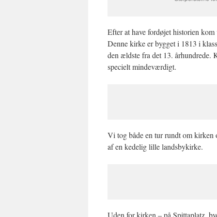
Efter at have fordøjet historien kom 
Denne kirke er bygget i 1813 i klassic
den ældste fra det 13. århundrede. Ki
specielt mindeværdigt.
Vi tog både en tur rundt om kirken o
af en kedelig lille landsbykirke.
Uden for kirken – på Spittaplatz, b