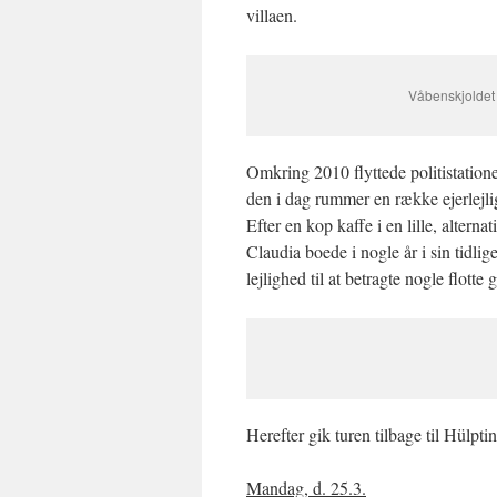
villaen.
Våbenskjoldet 
Omkring 2010 flyttede politistation
den i dag rummer en række ejerlejli
Efter en kop kaffe i en lille, altern
Claudia boede i nogle år i sin tidli
lejlighed til at betragte nogle flotte 
Herefter gik turen tilbage til Hülpt
Mandag, d. 25.3.