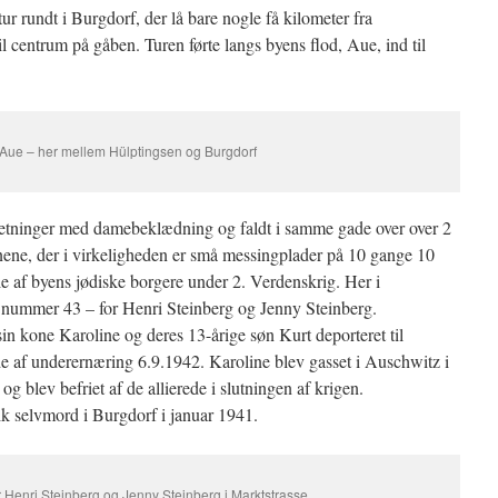
r rundt i Burgdorf, der lå bare nogle få kilometer fra
il centrum på gåben. Turen førte langs byens flod, Aue, ind til
Aue – her mellem Hülptingsen og Burgdorf
rretninger med damebeklædning og faldt i samme gade over over 2
tenene, der i virkeligheden er små messingplader på 10 gange 10
 af byens jødiske borgere under 2. Verdenskrig. Her i
r nummer 43 – for Henri Steinberg og Jenny Steinberg.
n kone Karoline og deres 13-årige søn Kurt deporteret til
e af underernæring 6.9.1942. Karoline blev gasset i Auschwitz i
 blev befriet af de allierede i slutningen af krigen.
k selvmord i Burgdorf i januar 1941.
r Henri Steinberg og Jenny Steinberg i Marktstrasse