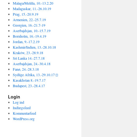
Malaga/Melilla, 10.-13.2.20
Madagaskar, 11.-26.10.19
Prag, 15.-20.9.19
Armenien, 22.-25.7.19
Georgien, 16.-21.7-19
Aserbajdsjan, 10.-15.7.19
Bornholm, 16.-19.4.19
Jordan, 9.-17.2.19
Kashmir/Indien, 13.-28.10.18
Kraków, 23.-28.9.18
Sri Lanka 14.-27.7.18
Aserbajdsjan, 24.-30.4.18
Fanø, 24.-28.3.18
Sydlige Afrika, 13.-29.10.17 □
Kasakhstan 8.-19.7.17
Budapest, 23.-28.4.17
Login
Log ind
Indlægsfeed
Kommentarfeed
WordPress.org