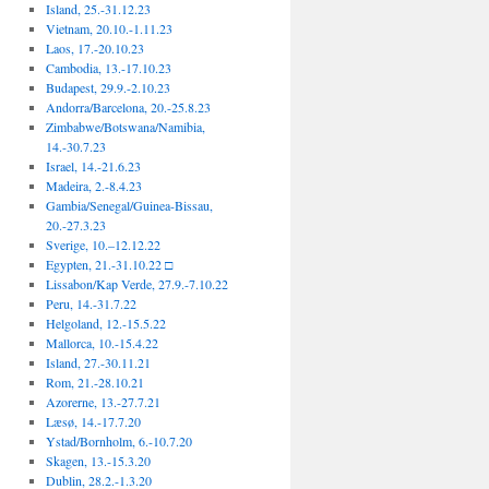
Island, 25.-31.12.23
Vietnam, 20.10.-1.11.23
Laos, 17.-20.10.23
Cambodia, 13.-17.10.23
Budapest, 29.9.-2.10.23
Andorra/Barcelona, 20.-25.8.23
Zimbabwe/Botswana/Namibia,
14.-30.7.23
Israel, 14.-21.6.23
Madeira, 2.-8.4.23
Gambia/Senegal/Guinea-Bissau,
20.-27.3.23
Sverige, 10.–12.12.22
Egypten, 21.-31.10.22 □
Lissabon/Kap Verde, 27.9.-7.10.22
Peru, 14.-31.7.22
Helgoland, 12.-15.5.22
Mallorca, 10.-15.4.22
Island, 27.-30.11.21
Rom, 21.-28.10.21
Azorerne, 13.-27.7.21
Læsø, 14.-17.7.20
Ystad/Bornholm, 6.-10.7.20
Skagen, 13.-15.3.20
Dublin, 28.2.-1.3.20