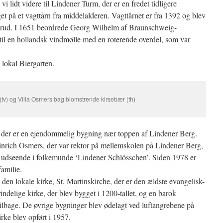
vi lidt videre til Lindener Turm, der er en fredet tidligere
t på et vagttårn fra middelalderen. Vagttårnet er fra 1392 og blev
enbrud. I 1651 beordrede Georg Wilhelm af Braunschweig-
il en hollandsk vindmølle med en roterende overdel, som var
 lokal Biergarten.
tv) og Villa Osmers bag blomstrende kirsebær (th)
s, der er en ejendommelig bygning nær toppen af Lindener Berg.
einrich Osmers, der var rektor på mellemskolen på Lindener Berg,
t udseende i folkemunde ‘Lindener Schlösschen’. Siden 1978 er
familie.
 den lokale kirke, St. Martinskirche, der er den ældste evangelisk-
indelige kirke, der blev bygget i 1200-tallet, og en barok
 tilbage. De øvrige bygninger blev ødelagt ved luftangrebene på
rke blev opført i 1957.