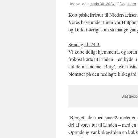
Udgivet den
marts 30, 2024
af
Dagsberg
Kort påskeferietur til Niedersachsen
Vores base under turen var Hülptings
og Dirk, i øvrigt som så mange ga
Søndag, d. 24.3.
Vi kørte tidligt hjemmefra, og foran
frokost kørte til Linden – en bydel 
auf dem Lindener Berg’, hvor tusin
blomster på den nedlagte kirkegård
Blåt tæpp
‘Bjerget’, der med sine 89 meter er 
del af vores tur til Linden – med e
Oprindelig var kirkegården en køkk