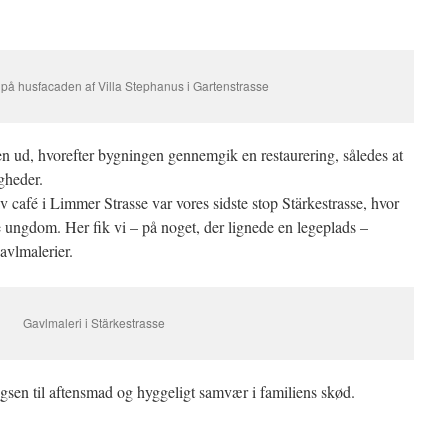
på husfacaden af Villa Stephanus i Gartenstrasse
en ud, hvorefter bygningen gennemgik en restaurering, således at
gheder.
ativ café i Limmer Strasse var vores sidste stop Stärkestrasse, hvor
ge ungdom. Her fik vi – på noget, der lignede en legeplads –
gavlmalerier.
Gavlmaleri i Stärkestrasse
ingsen til aftensmad og hyggeligt samvær i familiens skød.