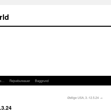
rld
re…
Rejsebureauer
Baggrund
Østlige USA, 3.-12.5.24
→
.3.24