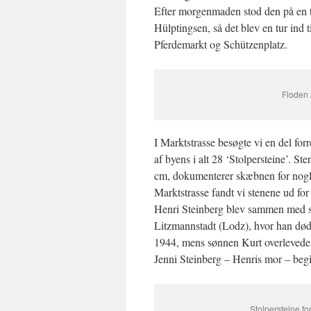
Efter morgenmaden stod den på en tu
Hülptingsen, så det blev en tur ind t
Pferdemarkt og Schützenplatz.
Floden 
I Marktstrasse besøgte vi en del fo
af byens i alt 28 ‘Stolpersteine’. S
cm, dokumenterer skæbnen for nogle
Marktstrasse fandt vi stenene ud fo
Henri Steinberg blev sammen med si
Litzmannstadt (Lodz), hvor han død
1944, mens sønnen Kurt overlevede og
Jenni Steinberg – Henris mor – begi
Stolpersteine fo