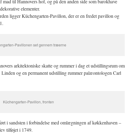
 af mad til Hannovers hof, og på den anden side som barokhave
dekorative elementer.
ården ligger Küchengarten-Pavillon, der er en fredet pavillon og
1.
ngarten-Pavillonen set gennem træerne
nnovers arkitektoniske skatte og rummer i dag et udstillingsrum om
iby Linden og en permanent udstilling rummer palæontologen Carl
Küchengarten-Pavillon, fronten
pført i sandsten i forbindelse med omlægningen af køkkenhaven –
v tilføjet i 1749.