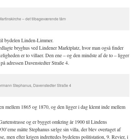
Martinskirche – det tilbageværende tårn
 til bydelen Linden-Limmer.
edlagte bryghus ved Lindener Marktplatz, hvor man også finder
ligheden er to villaer. Den ene – og den mindste af de to – ligger
 på adressen Davenstedter Straße 4.
Hermann Stephanus, Davenstedter Straße 4
tiden mellem 1865 og 1870, og den ligger i dag klemt inde mellem
 Gartenstrasse og er bygget omkring år 1900 til Lindens
30’erne måtte Stephanus sælge sin villa, der blev overtaget af
, men efter krigen indrettedes bydelens politistation, 9. Revier, i