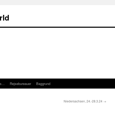
rld
re…
Rejsebureauer
Baggrund
Niedersachsen, 24.-28.3.24
→