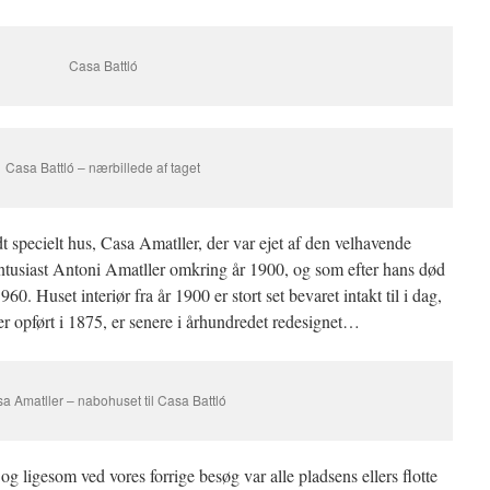
Casa Battló
Casa Battló – nærbillede af taget
dt specielt hus,
Casa Amatller, der var ejet af
den velhavende
tusiast Antoni Amatller omkring år 1900, og som efter hans død
960. Huset interiør fra år 1900 er stort set bevaret intakt til i dag,
r opført i 1875, er senere i århundredet redesignet…
a Amatller – nabohuset til Casa Battló
og ligesom ved vores forrige besøg var alle pladsens ellers flotte