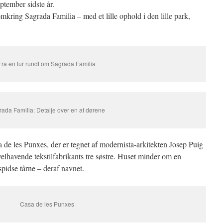
ptember sidste år.
omkring Sagrada Familia – med et lille ophold i den lille park,
Fra en tur rundt om Sagrada Familia
ada Familia: Detalje over en af dørene
a de les Punxes, der er tegnet af modernista-arkitekten
Josep Puig
velhavende tekstilfabrikants tre søstre. Huset minder om en
idse tårne – deraf navnet.
Casa de les Punxes