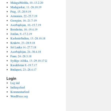
Malaga/Melilla, 10.-13.2.20
Madagaskar, 11.-26.10.19
Prag, 15.-20.9.19
Armenien, 22.-25.7.19
Georgien, 16.-21.7-19
Aserbajdsjan, 10.-15.7.19
Bornholm, 16.-19.4.19
Jordan, 9.-17.2.19
Kashmir/Indien, 13.-28.10.18
Kraków, 23.-28.9.18
Sri Lanka 14.-27.7.18
Aserbajdsjan, 24.-30.4.18
Fanø, 24.-28.3.18
Sydlige Afrika, 13.-29.10.17 □
Kasakhstan 8.-19.7.17
Budapest, 23.-28.4.17
Login
Log ind
Indlægsfeed
Kommentarfeed
WordPress.org