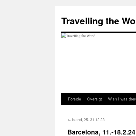
Hop
til
Travelling the Wo
indhold
Forside
Oversigt
Wish I was the
←
Island, 25.-31.12.23
Barcelona, 11.-18.2.24