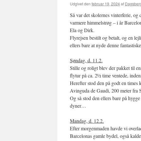
Udgivet den
februar 19, 2024
af
Dagsber
Så var det skolernes vinterferie, og d
varmere himmelstrøg – i år Barcelo
Ela og Dirk.
Flyrejsen bestilt og betalt, og en 
ellers bare at nyde denne fantastiske
Søndag, d. 11.2.
Stille og roligt blev der pakket til e
flytur på ca. 2½ time ventede, inden
Herefter stod den på godt en times 
Avinguda de Gaudi, 200 meter fra S
Og så stod den ellers bare på hygge
dyner…
Mandag, d. 12.2.
Efter morgenmaden havde vi overlad
Barcelonas gamle bydel, også kaldet 