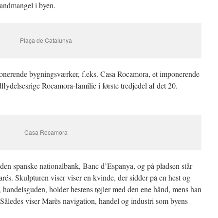
vandmangel i byen.
Plaça de Catalunya
ponerende bygningsværker, f.eks. Casa Rocamora, et imponerende
flydelsesrige Rocamora-familie i første tredjedel af det 20.
Casa Rocamora
r den spanske nationalbank, Banc d’Espanya, og på pladsen står
arés. Skulpturen viser
viser en kvinde, der sidder på en hest og
s, handelsguden, holder hestens tøjler med den ene hånd, mens han
 Således viser Marès navigation, handel og industri som byens