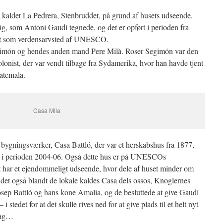
 kaldet La Pedrera, Stenbruddet, på grund af husets udseende.
ig, som Antoni Gaudí tegnede, og det er opført i perioden fra
et som verdensarvsted af UNESCO.
egimón og hendes anden mand Pere Milà. Roser Segimón var den
olonist, der var vendt tilbage fra Sydamerika, hvor han havde tjent
atemala.
Casa Mila
s bygningsværker, Casa Battló, der var et herskabshus fra 1877,
i perioden 2004-06. Også dette hus er på UNESCOs
t har et ejendommeligt udseende, hvor dele af huset minder om
r det også blandt de lokale kaldes Casa dels ossos, Knoglernes
osep Battló og hans kone Amalia, og de besluttede at give Gaudí
– i stedet for at det skulle rives ned for at give plads til et helt nyt
 dag…