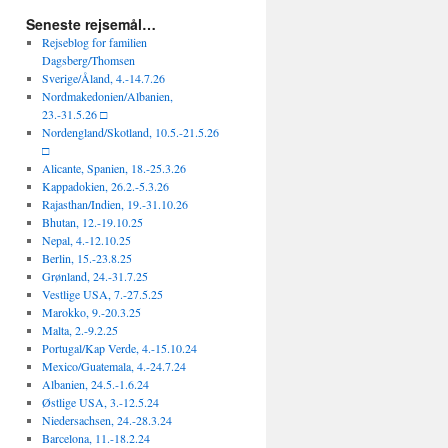
Seneste rejsemål…
Rejseblog for familien
Dagsberg/Thomsen
Sverige/Åland, 4.-14.7.26
Nordmakedonien/Albanien,
23.-31.5.26 □
Nordengland/Skotland, 10.5.-21.5.26
□
Alicante, Spanien, 18.-25.3.26
Kappadokien, 26.2.-5.3.26
Rajasthan/Indien, 19.-31.10.26
Bhutan, 12.-19.10.25
Nepal, 4.-12.10.25
Berlin, 15.-23.8.25
Grønland, 24.-31.7.25
Vestlige USA, 7.-27.5.25
Marokko, 9.-20.3.25
Malta, 2.-9.2.25
Portugal/Kap Verde, 4.-15.10.24
Mexico/Guatemala, 4.-24.7.24
Albanien, 24.5.-1.6.24
Østlige USA, 3.-12.5.24
Niedersachsen, 24.-28.3.24
Barcelona, 11.-18.2.24