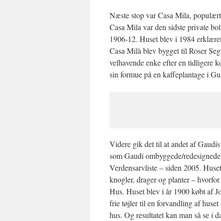
Næste stop var Casa Mila, populært
Casa Mila var den sidste private bol
1906-12. Huset blev i 1984 erklær
Casa Milà blev bygget til Roser S
velhavende enke efter en
tidligere k
sin formue på en kaffeplantage i Gu
Videre gik det til at andet af Gaudí
som Gaudí ombyggede/redesignede 
Verdensarvliste – siden 2005. Huse
knogler, drager og planter – hvorfo
Hus. Huset blev i år 1900 købt af J
frie tøjler til en forvandling af huset 
hus. Og resultatet kan man så se i