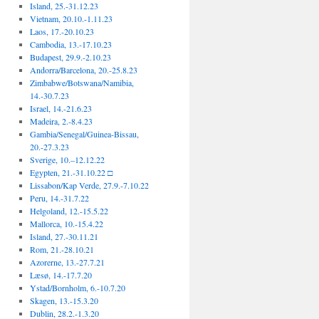
Island, 25.-31.12.23
Vietnam, 20.10.-1.11.23
Laos, 17.-20.10.23
Cambodia, 13.-17.10.23
Budapest, 29.9.-2.10.23
Andorra/Barcelona, 20.-25.8.23
Zimbabwe/Botswana/Namibia,
14.-30.7.23
Israel, 14.-21.6.23
Madeira, 2.-8.4.23
Gambia/Senegal/Guinea-Bissau,
20.-27.3.23
Sverige, 10.–12.12.22
Egypten, 21.-31.10.22 □
Lissabon/Kap Verde, 27.9.-7.10.22
Peru, 14.-31.7.22
Helgoland, 12.-15.5.22
Mallorca, 10.-15.4.22
Island, 27.-30.11.21
Rom, 21.-28.10.21
Azorerne, 13.-27.7.21
Læsø, 14.-17.7.20
Ystad/Bornholm, 6.-10.7.20
Skagen, 13.-15.3.20
Dublin, 28.2.-1.3.20