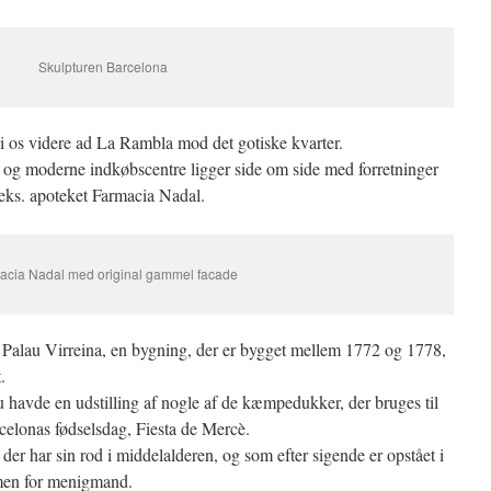
Skulpturen Barcelona
 os videre ad La Rambla mod det gotiske kvarter.
e og moderne indkøbscentre ligger side om side med forretninger
eks. apoteket Farmacia Nadal.
acia Nadal med original gammel facade
n
Palau Virreina, en bygning, der er bygget mellem 1772 og 1778,
.
 nu havde en udstilling af nogle af de kæmpedukker, der bruges til
celonas fødselsdag, Fiesta de Mercè.
 der har sin rod i middelalderen, og som efter sigende er opstået i
mmen for menigmand.