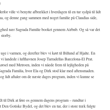
g
erfor ville vi benytte afbrækket i hverdagen til en tur sydpå til lidt
na, og denne gang sammen med noget familie på Claudias side,
lejlighed nær Sagrada Familie booket gennem Airbnb. Og så var det
 storby.
n uge i varmen, og derefter blev vi kørt til Billund af Hjalte. En
 vi landede i lufthavnen Josep Tarradellas Barcelona-El Prat.
kørsel med Metroen, inden vi nåede frem til lejligheden på
agrada Familia, hvor Ela og Dirk stod klar med aftensmaden.
 og lidt aftaler om de næste dages program, inden vi kunne se
t til Dirk at føre os gennem dagens program – rundtur i
Den Gotiske Bydel, og det blev en tur, der i store træk fulgte